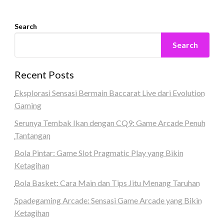
Search
Search
Recent Posts
Eksplorasi Sensasi Bermain Baccarat Live dari Evolution
Gaming
Serunya Tembak Ikan dengan CQ9: Game Arcade Penuh
Tantangan
Bola Pintar: Game Slot Pragmatic Play yang Bikin
Ketagihan
Bola Basket: Cara Main dan Tips Jitu Menang Taruhan
Spadegaming Arcade: Sensasi Game Arcade yang Bikin
Ketagihan