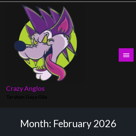
Skip
to
content
Crazy Anglos
Taruhan Gaya Gila
Month:
February 2026