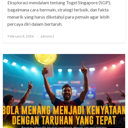
Eksplorasi mendalam tentang Togel Singapore (SGP),
bagaimana cara bermain, strategi terbaik, dan fakta
menarik yang harus diketahui para pemain agar lebih
percaya diri dalam bertaruh.
Posted
February 8, 2026
adminn1
on