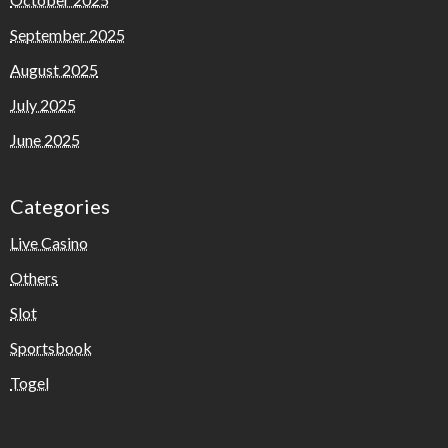
September 2025
August 2025
July 2025
June 2025
Categories
Live Casino
Others
Slot
Sportsbook
Togel