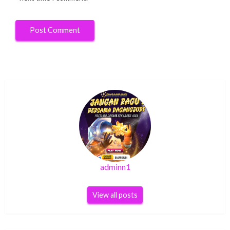
adminn1
View all posts