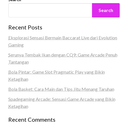
Search
Recent Posts
Eksplorasi Sensasi Bermain Baccarat Live dari Evolution
Gaming
Serunya Tembak Ikan dengan CQ9: Game Arcade Penuh
Tantangan
Bola Pintar: Game Slot Pragmatic Play yang Bikin
Ketagihan
Bola Basket: Cara Main dan Tips Jitu Menang Taruhan
Spadegaming Arcade: Sensasi Game Arcade yang Bikin
Ketagihan
Recent Comments