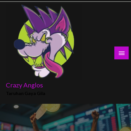
Skip
to
content
Crazy Anglos
Taruhan Gaya Gila