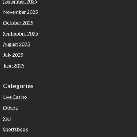
December 2025
November 2025
October 2025
September 2025
August 2025
July 2025
June 2025
Categories
Live Casino
Others
Slot
Sportsbook