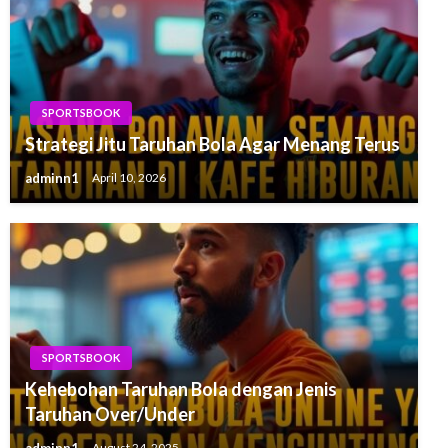
SPORTSBOOK
Strategi Jitu Taruhan Bola Agar Menang Terus
adminn1
April 10, 2026
SPORTSBOOK
Kehebohan Taruhan Bola dengan Jenis
Taruhan Over/Under