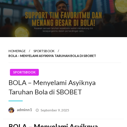
HOMEPAGE
SPORTSBOOK
BOLA – MENYELAMI ASYIKNYA TARUHAN BOLA DI SBOBET
SPORTSBOOK
BOLA – Menyelami Asyiknya
Taruhan Bola di SBOBET
Posted
adminn1
September 9, 2025
on
BOLA – Menyelami Asyiknya