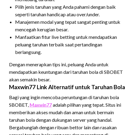
Pilih jenis taruhan yang Anda pahami dengan baik
seperti taruhan handicap atau over/under.
Manajemen modal yang tepat sangat penting untuk
mencegah kerugian besar.
Manfaatkan fitur live betting untuk mendapatkan
peluang taruhan terbaik saat pertandingan
berlangsung.
Dengan menerapkan tips ini, peluang Anda untuk
mendapatkan keuntungan dari taruhan bola di SBOBET
akan semakin besar.
Maxwin77 Link Alternatif untuk Taruhan Bola
Bagi yang ingin mencoba peruntungan di taruhan bola
SBOBET,
Maxwin77
adalah pilihan yang tepat. Situs ini
memberikan akses mudah dan aman untuk bermain
taruhan bola dengan dukungan server yang handal.
Bergabunglah dengan ribuan bettor lain dan rasakan
sensasi taruhan bola yang seru dan menantang di