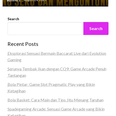
adminn1
August 24, 2025
Search
Search
Recent Posts
Eksplorasi Sensasi Bermain Baccarat Live dari Evolution
Gaming
Serunya Tembak Ikan dengan CQ9: Game Arcade Penuh
Tantangan
Bola Pintar: Game Slot Pragmatic Play yang Bikin
Ketagihan
Bola Basket: Cara Main dan Tips Jitu Menang Taruhan
Spadegaming Arcade: Sensasi Game Arcade yang Bikin
Ketagihan