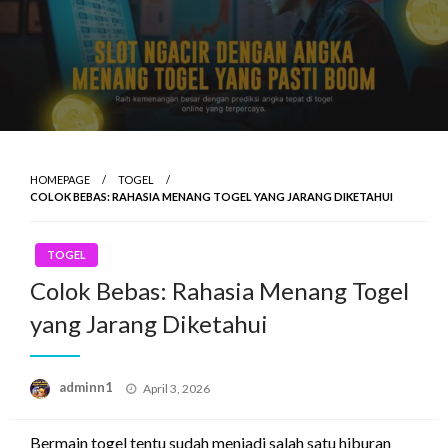
HOMEPAGE
TOGEL
COLOK BEBAS: RAHASIA MENANG TOGEL YANG JARANG DIKETAHUI
TOGEL
Colok Bebas: Rahasia Menang Togel
yang Jarang Diketahui
Posted
adminn1
April 3, 2026
on
Bermain togel tentu sudah menjadi salah satu hiburan