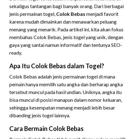
sekaligus tantangan bagi banyak orang. Dari berbagai
jenis permainan togel,
Colok Bebas
menjadi favorit
karena mudah dimainkan dan menawarkan peluang
menang yang menarik. Pada artikel ini, kita akan fokus
membahas Colok Bebas, jenis togel yang unik, dengan
gaya yang santai namun informatif dan tentunya SEO-
ready.
Apa Itu Colok Bebas dalam Togel?
Colok Bebas adalah jenis permainan togel di mana
pemain hanya memilih satu angka dan berharap angka
tersebut muncul pada hasil undian. Uniknya, angka itu
bisa muncul di posisi manapun dalam nomor keluaran,
sehingga kesempatan menang menjadi lebih besar
dibanding jenis togel lainnya.
Cara Bermain Colok Bebas