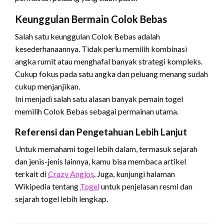
Keunggulan Bermain Colok Bebas
Salah satu keunggulan Colok Bebas adalah
kesederhanaannya. Tidak perlu memilih kombinasi
angka rumit atau menghafal banyak strategi kompleks.
Cukup fokus pada satu angka dan peluang menang sudah
cukup menjanjikan.
Ini menjadi salah satu alasan banyak pemain togel
memilih Colok Bebas sebagai permainan utama.
Referensi dan Pengetahuan Lebih Lanjut
Untuk memahami togel lebih dalam, termasuk sejarah
dan jenis-jenis lainnya, kamu bisa membaca artikel
terkait di
Crazy Anglos
. Juga, kunjungi halaman
Wikipedia tentang
Togel
untuk penjelasan resmi dan
sejarah togel lebih lengkap.