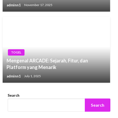
adminn1
November 17, 2025
TOGEL
Mengenal ARCADE: Sejarah, Fitur, dan
Platform yang Menarik
adminn1
July 1, 2025
Search
Search