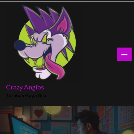
Skip
to
content
Crazy Anglos
Taruhan Gaya Gila