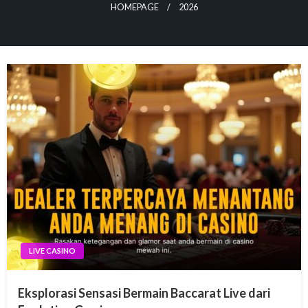
HOMEPAGE
2026
LIVE CASINO
Eksplorasi Sensasi Bermain Baccarat Live dari