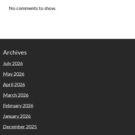
No comments to show.
Archives
July 2026
May 2026
April 2026
March 2026
February 2026
January 2026
December 2025