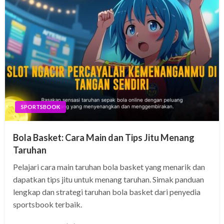
SPORTSBOOK
Bola Basket: Cara Main dan Tips Jitu Menang
Taruhan
Pelajari cara main taruhan bola basket yang menarik dan
dapatkan tips jitu untuk menang taruhan. Simak panduan
lengkap dan strategi taruhan bola basket dari penyedia
sportsbook terbaik.