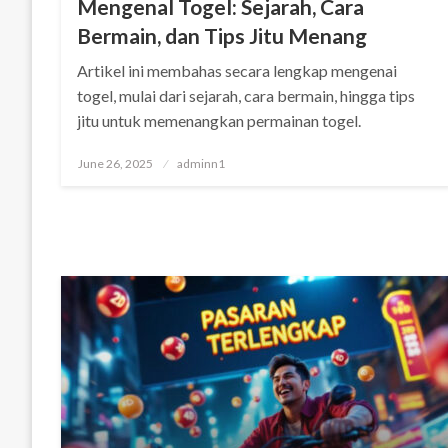
Mengenal Togel: Sejarah, Cara
Bermain, dan Tips Jitu Menang
Artikel ini membahas secara lengkap mengenai
togel, mulai dari sejarah, cara bermain, hingga tips
jitu untuk memenangkan permainan togel.
Posted
June 26, 2025
adminn1
on