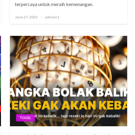
terpercaya untuk meraih kemenangan.
Posted
June 27, 2025
adminn1
on
TOGEL