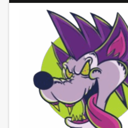
Skip
to
content