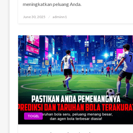
meningkatkan peluang Anda.
Posted
June 30, 2025
adminn1
on
TOGEL