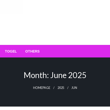
TOGEL
OTHERS
Month:
June 2025
HOMEPAGE
2025
JUN