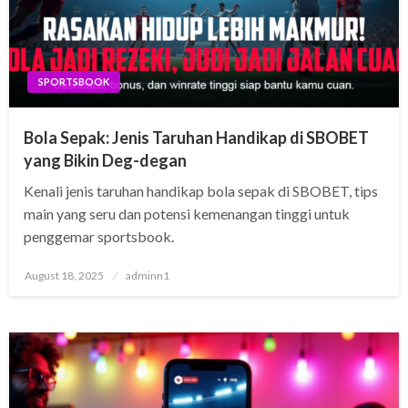
SPORTSBOOK
Bola Sepak: Jenis Taruhan Handikap di SBOBET
yang Bikin Deg-degan
Kenali jenis taruhan handikap bola sepak di SBOBET, tips
main yang seru dan potensi kemenangan tinggi untuk
penggemar sportsbook.
Posted
August 18, 2025
adminn1
on