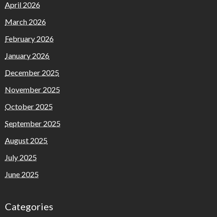
April 2026
March 2026
February 2026
January 2026
December 2025
November 2025
October 2025
September 2025
August 2025
July 2025
June 2025
Categories