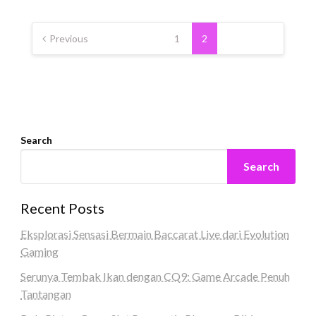
Posts
pagination
Previous
1
2
Search
Search
Recent Posts
Eksplorasi Sensasi Bermain Baccarat Live dari Evolution
Gaming
Serunya Tembak Ikan dengan CQ9: Game Arcade Penuh
Tantangan