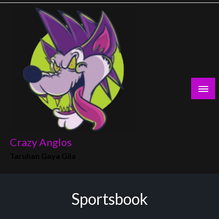
Skip
to
content
Crazy Anglos
Taruhan Gaya Gila
Sportsbook