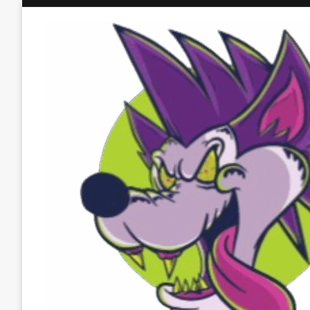
Skip
to
content