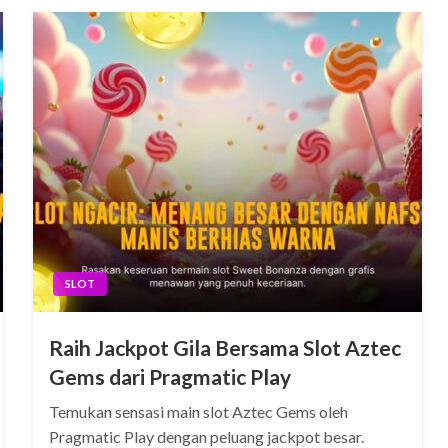
SLOT
Raih Jackpot Gila Bersama Slot Aztec
Gems dari Pragmatic Play
Temukan sensasi main slot Aztec Gems oleh
Pragmatic Play dengan peluang jackpot besar.