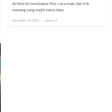
Artikel ini membahas fitur, cara main, dan trik
menang yang wajib kamu tahu.
Posted
December 10, 2025
adminn1
on