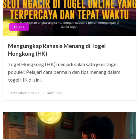
TOGEL
Mengungkap Rahasia Menang di Togel
Hongkong (HK)
Togel Hongkong (HK) menjadi salah satu jenis togel
populer. Pelajari cara bermain dan tips menang dalam
togel HK di sini.
Posted
September 9, 2025
adminn1
on