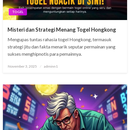
TOGEL
Misteri dan Strategi Menang Togel Hongkong
Mengupas tuntas rahasia togel Hongkong, termasuk
strategi jitu dan fakta menarik seputar permainan yang
sukses menghipnotis para pemainnya.
Posted
November 3, 2025
adminn1
on