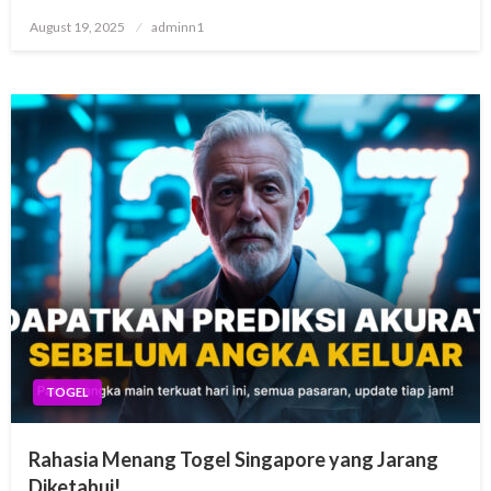
Posted
August 19, 2025
adminn1
on
TOGEL
Rahasia Menang Togel Singapore yang Jarang
Diketahui!