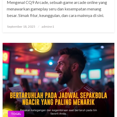
Mengenal CQ9 Arcade, sebuah game arcade online yang
menawarkan gameplay seru dan kesempatan menang
besar. Simak fitur, keunggulan, dan cara mainnya di sini.
Posted
September 18, 2025
adminn1
on
TOGEL