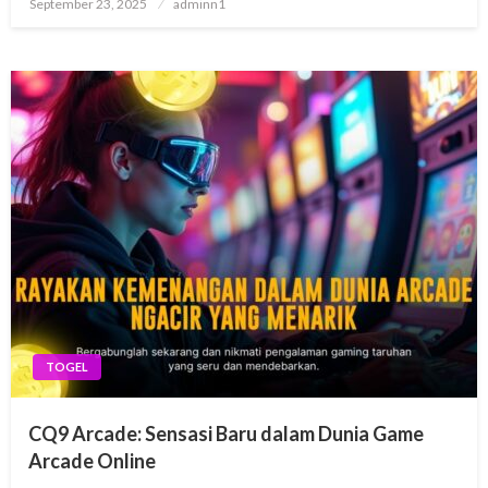
Posted
September 23, 2025
adminn1
on
TOGEL
CQ9 Arcade: Sensasi Baru dalam Dunia Game
Arcade Online