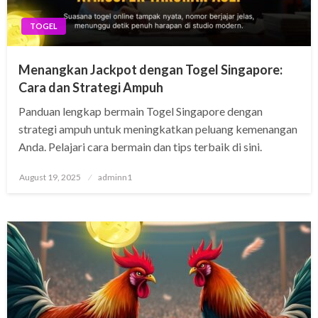
TOGEL
Menangkan Jackpot dengan Togel Singapore:
Cara dan Strategi Ampuh
Panduan lengkap bermain Togel Singapore dengan
strategi ampuh untuk meningkatkan peluang kemenangan
Anda. Pelajari cara bermain dan tips terbaik di sini.
Posted
August 19, 2025
adminn1
on