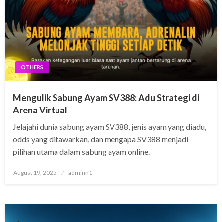
OTHERS
Mengulik Sabung Ayam SV388: Adu Strategi di
Arena Virtual
Jelajahi dunia sabung ayam SV388, jenis ayam yang diadu,
odds yang ditawarkan, dan mengapa SV388 menjadi
pilihan utama dalam sabung ayam online.
Posted
August 19, 2025
adminn1
on