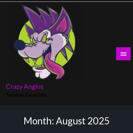
Skip
to
content
Crazy Anglos
Taruhan Gaya Gila
Month:
August 2025