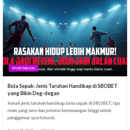
SPORTSBOOK
Bola Sepak: Jenis Taruhan Handikap di SBOBET
yang Bikin Deg-degan
Kenali jenis taruhan handikap bola sepak di SBOBET, tips
main yang seru dan potensi kemenangan tinggi untuk
penggemar sportsbook.
Posted
August 18, 2025
adminn1