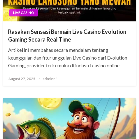
LIVE CASINO
Rasakan Sensasi Bermain Live Casino Evolution
Gaming Secara Real Time
Artikel ini membahas secara mendalam tentang
keunggulan dan fitur unggulan Live Casino dari Evolution
Gaming, provider terkemuka di industri casino online.
Posted
August 27, 2025
adminn1
on