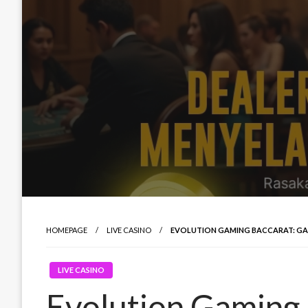
HOMEPAGE
LIVE CASINO
EVOLUTION GAMING BACCARAT: GA
LIVE CASINO
Evolution Gaming