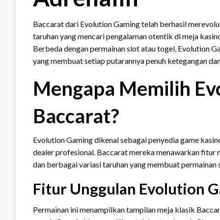
Baccarat dari Evolution Gaming telah berhasil merevolu
taruhan yang mencari pengalaman otentik di meja kasino
Berbeda dengan permainan slot atau togel, Evolution G
yang membuat setiap putarannya penuh ketegangan dan 
Mengapa Memilih Ev
Baccarat?
Evolution Gaming dikenal sebagai penyedia game kasin
dealer profesional. Baccarat mereka menawarkan fitur m
dan berbagai variasi taruhan yang membuat permainan 
Fitur Unggulan Evolution 
Permainan ini menampilkan tampilan meja klasik Baccara