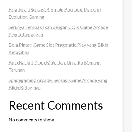
Eksplorasi Sensasi Bermain Baccarat Live dari
Evolution Gaming
Serunya Tembak Ikan dengan CQ9: Game Arcade
Penuh Tantangan
Bola Pintar: Game Slot Pragmatic Play yang Bikin
Ketagihan
Bola Basket: Cara Main dan Tips Jitu Menang
Taruhan
Spadegaming Arcade: Sensasi Game Arcade yang
Bikin Ketagihan
Recent Comments
No comments to show.