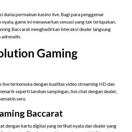
si dunia permainan kasino live. Bagi para penggemar
 nyata, game ini menawarkan sensasi yang tak terlupakan.
aming Baccarat menghadirkan interaksi dealer langsung
adrenalin.
olution Gaming
o live terkemuka dengan kualitas video streaming HD dan
enarik seperti taruhan sampingan, live chat dengan dealer,
semakin seru.
Gaming Baccarat
t dengan kartu digital yang terlihat nyata dan dealer yang