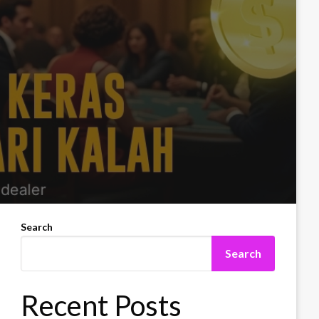
Search
Search
Recent Posts