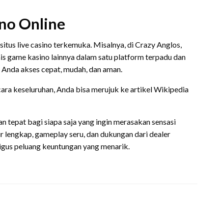
ino Online
itus live casino terkemuka. Misalnya, di Crazy Anglos,
is game kasino lainnya dalam satu platform terpadu dan
Anda akses cepat, mudah, dan aman.
ra keseluruhan, Anda bisa merujuk ke artikel Wikipedia
n tepat bagi siapa saja yang ingin merasakan sensasi
ur lengkap, gameplay seru, dan dukungan dari dealer
igus peluang keuntungan yang menarik.