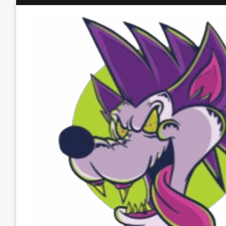
Skip
to
content