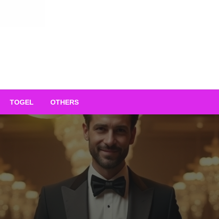
TOGEL
OTHERS