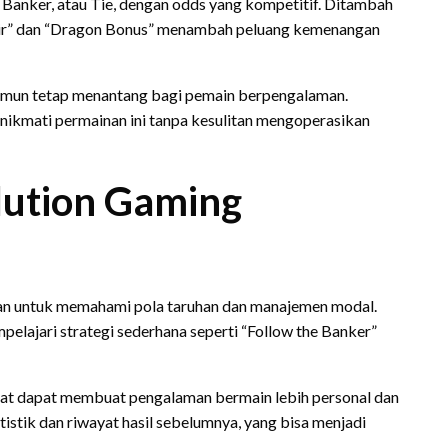
 Banker, atau Tie, dengan odds yang kompetitif. Ditambah
 Pair” dan “Dragon Bonus” menambah peluang kemenangan
amun tetap menantang bagi pemain berpengalaman.
enikmati permainan ini tanpa kesulitan mengoperasikan
lution Gaming
an untuk memahami pola taruhan dan manajemen modal.
lajari strategi sederhana seperti “Follow the Banker”
ve chat dapat membuat pengalaman bermain lebih personal dan
stik dan riwayat hasil sebelumnya, yang bisa menjadi