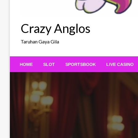
Crazy Anglos
Taruhan Gaya Gila
HOME
SLOT
SPORTSBOOK
LIVE CASINO