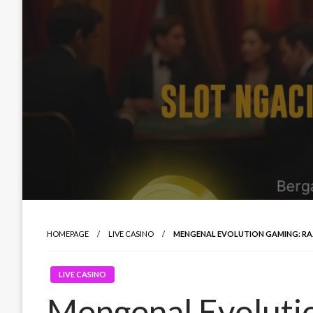
HOMEPAGE
LIVE CASINO
MENGENAL EVOLUTION GAMING: RAJ
LIVE CASINO
Mengenal Evoluti