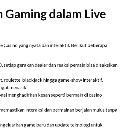
n Gaming dalam Live
Casino yang nyata dan interaktif. Berikut beberapa
, setiap gerakan dealer dan reaksi pemain bisa disaksikan
t, roulette, blackjack hingga game-show interaktif,
ngat menarik.
onal menghadirkan kesan seperti bermain di casino
 memastikan interaksi dan permainan berjalan mulus tanpa
engeluarkan game baru dan update teknologi untuk