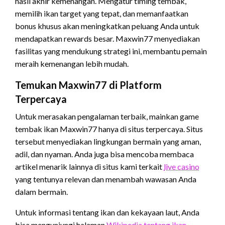
hasil akhir kemenangan. Mengatur timing tembak,
memilih ikan target yang tepat, dan memanfaatkan
bonus khusus akan meningkatkan peluang Anda untuk
mendapatkan rewards besar. Maxwin77 menyediakan
fasilitas yang mendukung strategi ini, membantu pemain
meraih kemenangan lebih mudah.
Temukan Maxwin77 di Platform
Terpercaya
Untuk merasakan pengalaman terbaik, mainkan game
tembak ikan Maxwin77 hanya di situs terpercaya. Situs
tersebut menyediakan lingkungan bermain yang aman,
adil, dan nyaman. Anda juga bisa mencoba membaca
artikel menarik lainnya di situs kami terkait
live casino
yang tentunya relevan dan menambah wawasan Anda
dalam bermain.
Untuk informasi tentang ikan dan kekayaan laut, Anda
bisa mengunjungi halaman
Wikipedia tentang ikan
.