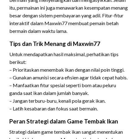
itu, permainan ini juga menawarkan kesempatan menang
besar dengan sistem pembayaran yang adil. Fitur-fitur
interaktif dalam Maxwin77 membuat pemain betah
bermain dalam waktu lama.
Tips dan Trik Menang di Maxwin77
Untuk mendapatkan hasil maksimal, perhatikan tips
berikut:
– Prioritaskan menembak ikan dengan nilai poin tinggi.
– Gunakan amunisi secara efisien agar tidak cepat habis.
– Manfaatkan fitur spesial seperti bom atau peluru
ganda saat ikan dalam jumlah banyak.
– Jangan terburu-buru, kenali pola gerak ikan.
– Latih kesabaran dan fokus saat bermain.
Peran Strategi dalam Game Tembak Ikan
Strategi dalam game tembak ikan sangat menentukan