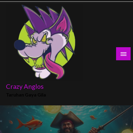
Skip
to
content
Crazy Anglos
Taruhan Gaya Gila