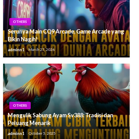
OTHERS
Serunya Main CQ9 Arcade, Game Arcade yang
Bikin Nagih!
adminn1
March 27, 2026
OTHERS
Mengulik Sabung Ayam Sv388: Tradisi dan
Peluang Menarik
adminn1
October 5, 2025