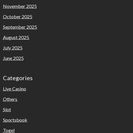
November 2025
October 2025
September 2025
August 2025
July 2025
June 2025
Categories
Live Casino
Others
Slot
Sportsbook
Togel