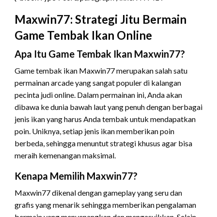
Maxwin77: Strategi Jitu Bermain
Game Tembak Ikan Online
Apa Itu Game Tembak Ikan Maxwin77?
Game tembak ikan Maxwin77 merupakan salah satu
permainan arcade yang sangat populer di kalangan
pecinta judi online. Dalam permainan ini, Anda akan
dibawa ke dunia bawah laut yang penuh dengan berbagai
jenis ikan yang harus Anda tembak untuk mendapatkan
poin. Uniknya, setiap jenis ikan memberikan poin
berbeda, sehingga menuntut strategi khusus agar bisa
meraih kemenangan maksimal.
Kenapa Memilih Maxwin77?
Maxwin77 dikenal dengan gameplay yang seru dan
grafis yang menarik sehingga memberikan pengalaman
bermain yang menyenangkan dan mengasyikkan. Selain