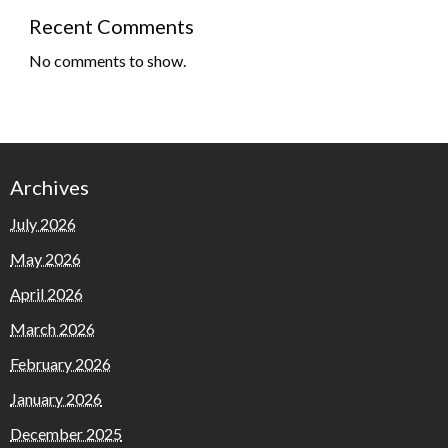
Recent Comments
No comments to show.
Archives
July 2026
May 2026
April 2026
March 2026
February 2026
January 2026
December 2025