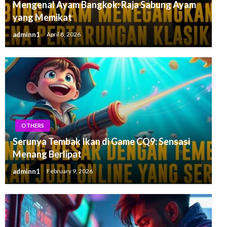
Mengenal Ayam Bangkok: Raja Sabung Ayam
yang Memikat
adminn1
April 8, 2026
OTHERS
Serunya Tembak Ikan di Game CQ9: Sensasi
Menang Berlipat
adminn1
February 9, 2026