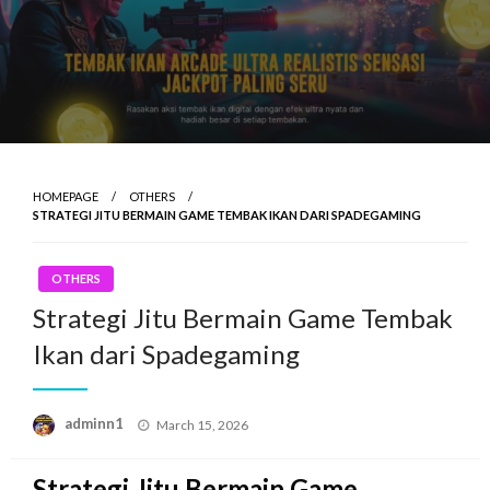
HOMEPAGE
OTHERS
STRATEGI JITU BERMAIN GAME TEMBAK IKAN DARI SPADEGAMING
OTHERS
Strategi Jitu Bermain Game Tembak
Ikan dari Spadegaming
Posted
adminn1
March 15, 2026
on
Strategi Jitu Bermain Game