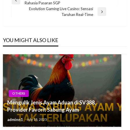
Previous
Rahasia Pasaran SGP
navigation
Post
Evolution Gaming Live Casino: Sensasi
Next
Taruhan Real-Time
Post
YOU MIGHT ALSO LIKE
OTHERS
Mengulik Jenis Ayam Aduan di SV388,
Provider Favorit Sabung Ayam
adminn1
July 18, 2025