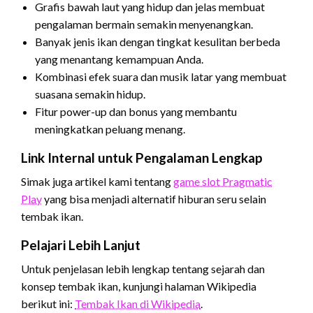
Grafis bawah laut yang hidup dan jelas membuat
pengalaman bermain semakin menyenangkan.
Banyak jenis ikan dengan tingkat kesulitan berbeda
yang menantang kemampuan Anda.
Kombinasi efek suara dan musik latar yang membuat
suasana semakin hidup.
Fitur power-up dan bonus yang membantu
meningkatkan peluang menang.
Link Internal untuk Pengalaman Lengkap
Simak juga artikel kami tentang
game slot Pragmatic
Play
yang bisa menjadi alternatif hiburan seru selain
tembak ikan.
Pelajari Lebih Lanjut
Untuk penjelasan lebih lengkap tentang sejarah dan
konsep tembak ikan, kunjungi halaman Wikipedia
berikut ini:
Tembak Ikan di Wikipedia
.