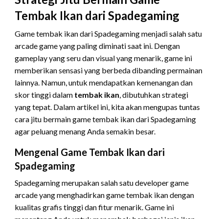
Tembak Ikan dari Spadegaming
Game tembak ikan dari Spadegaming menjadi salah satu
arcade game yang paling diminati saat ini. Dengan
gameplay yang seru dan visual yang menarik, game ini
memberikan sensasi yang berbeda dibanding permainan
lainnya. Namun, untuk mendapatkan kemenangan dan
skor tinggi dalam
tembak ikan
, dibutuhkan strategi
yang tepat. Dalam artikel ini, kita akan mengupas tuntas
cara jitu bermain game tembak ikan dari Spadegaming
agar peluang menang Anda semakin besar.
Mengenal Game Tembak Ikan dari
Spadegaming
Spadegaming merupakan salah satu developer game
arcade yang menghadirkan game tembak ikan dengan
kualitas grafis tinggi dan fitur menarik. Game ini