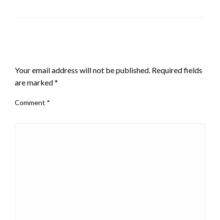
LEAVE A RESPONSE
Your email address will not be published.
Required fields
are marked
*
Comment
*