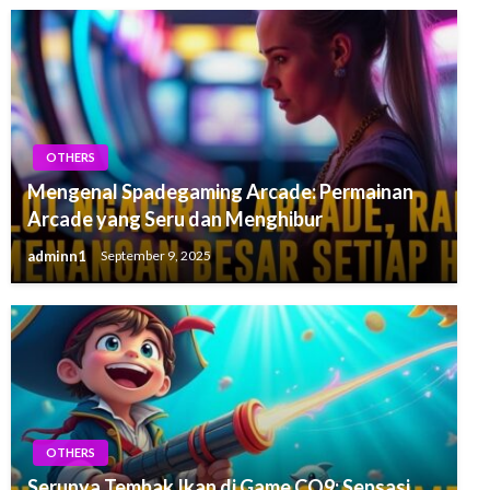
OTHERS
Mengenal Spadegaming Arcade: Permainan
Arcade yang Seru dan Menghibur
adminn1
September 9, 2025
OTHERS
Serunya Tembak Ikan di Game CQ9: Sensasi