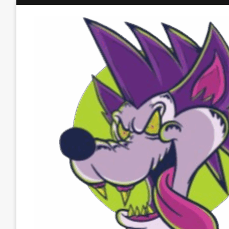
Skip
to
content