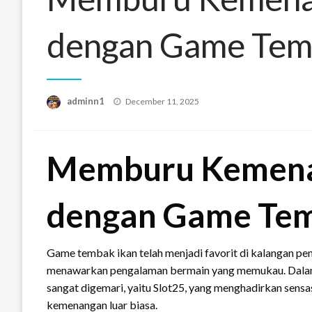
dengan Game Temb
Posted
adminn1
December 11, 2025
on
Memburu Kemena
dengan Game Tem
Game tembak ikan telah menjadi favorit di kalangan pen
menawarkan pengalaman bermain yang memukau. Dalam ar
sangat digemari, yaitu Slot25, yang menghadirkan sens
kemenangan luar biasa.