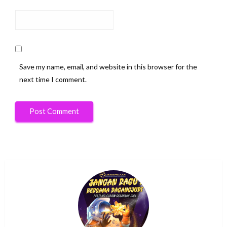
Save my name, email, and website in this browser for the
next time I comment.