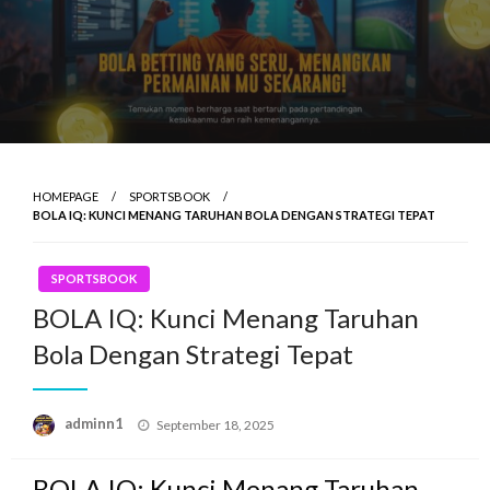
HOMEPAGE
SPORTSBOOK
BOLA IQ: KUNCI MENANG TARUHAN BOLA DENGAN STRATEGI TEPAT
SPORTSBOOK
BOLA IQ: Kunci Menang Taruhan
Bola Dengan Strategi Tepat
Posted
adminn1
September 18, 2025
on
BOLA IQ: Kunci Menang Taruhan