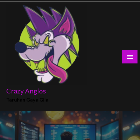
Skip
to
content
Crazy Anglos
Taruhan Gaya Gila