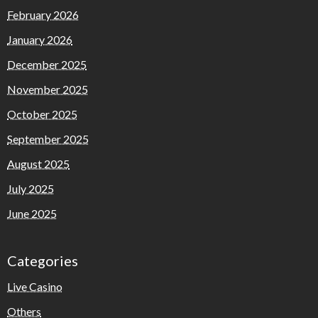
February 2026
January 2026
December 2025
November 2025
October 2025
September 2025
August 2025
July 2025
June 2025
Categories
Live Casino
Others