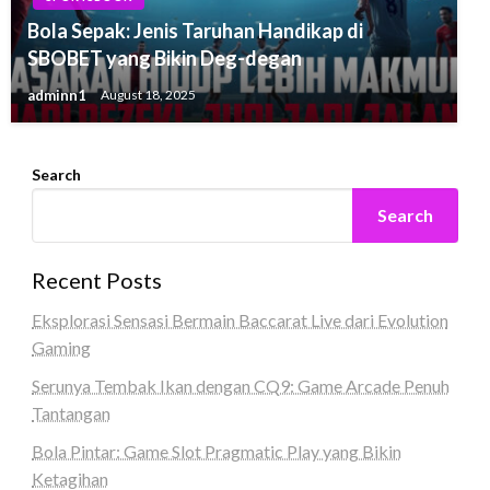
Bola Sepak: Jenis Taruhan Handikap di
SBOBET yang Bikin Deg-degan
adminn1
August 18, 2025
Search
Search
Recent Posts
Eksplorasi Sensasi Bermain Baccarat Live dari Evolution
Gaming
Serunya Tembak Ikan dengan CQ9: Game Arcade Penuh
Tantangan
Bola Pintar: Game Slot Pragmatic Play yang Bikin
Ketagihan