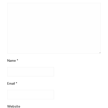
Name
*
Email
*
Website