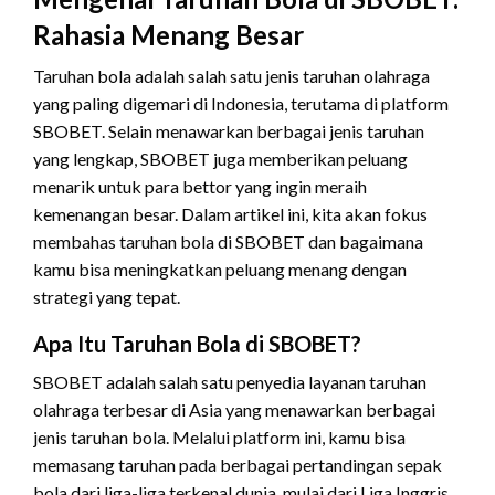
Rahasia Menang Besar
Taruhan bola adalah salah satu jenis taruhan olahraga
yang paling digemari di Indonesia, terutama di platform
SBOBET. Selain menawarkan berbagai jenis taruhan
yang lengkap, SBOBET juga memberikan peluang
menarik untuk para bettor yang ingin meraih
kemenangan besar. Dalam artikel ini, kita akan fokus
membahas taruhan bola di SBOBET dan bagaimana
kamu bisa meningkatkan peluang menang dengan
strategi yang tepat.
Apa Itu Taruhan Bola di SBOBET?
SBOBET adalah salah satu penyedia layanan taruhan
olahraga terbesar di Asia yang menawarkan berbagai
jenis taruhan bola. Melalui platform ini, kamu bisa
memasang taruhan pada berbagai pertandingan sepak
bola dari liga-liga terkenal dunia, mulai dari Liga Inggris,