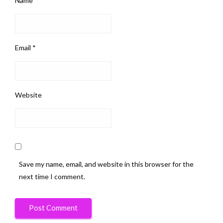
Name
*
Email
*
Website
Save my name, email, and website in this browser for the
next time I comment.