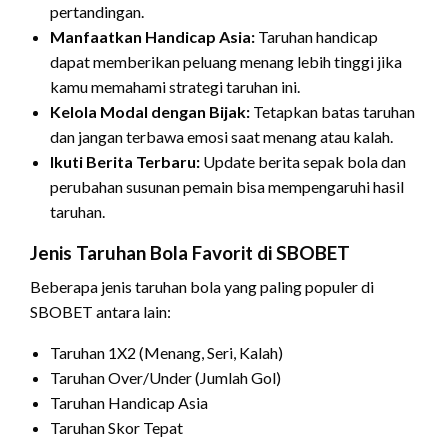
pertandingan.
Manfaatkan Handicap Asia:
Taruhan handicap
dapat memberikan peluang menang lebih tinggi jika
kamu memahami strategi taruhan ini.
Kelola Modal dengan Bijak:
Tetapkan batas taruhan
dan jangan terbawa emosi saat menang atau kalah.
Ikuti Berita Terbaru:
Update berita sepak bola dan
perubahan susunan pemain bisa mempengaruhi hasil
taruhan.
Jenis Taruhan Bola Favorit di SBOBET
Beberapa jenis taruhan bola yang paling populer di
SBOBET antara lain:
Taruhan 1X2 (Menang, Seri, Kalah)
Taruhan Over/Under (Jumlah Gol)
Taruhan Handicap Asia
Taruhan Skor Tepat