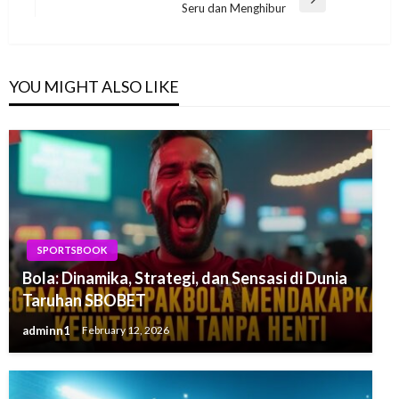
Next
Seru dan Menghibur
Post
YOU MIGHT ALSO LIKE
SPORTSBOOK
Bola: Dinamika, Strategi, dan Sensasi di Dunia
Taruhan SBOBET
adminn1
February 12, 2026