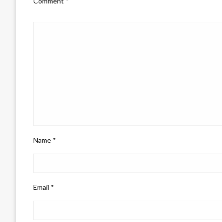
Comment
*
Name
*
Email
*