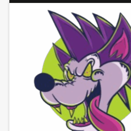
Skip
to
content