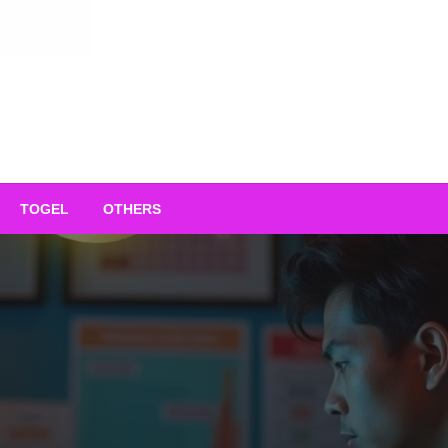
TOGEL
OTHERS