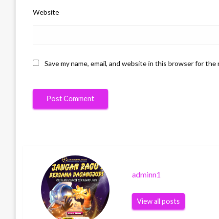
Website
Save my name, email, and website in this browser for the
adminn1
View all posts