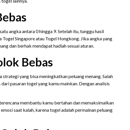
togel lainnya.
Bebas
u angka antara 0 hingga 9. Setelah itu, tunggu hasil
ya Togel Singapore atau Togel Hongkong. Jika angka yang
nang dan berhak mendapat hadiah sesuai aturan.
olok Bebas
a strategi yang bisa meningkatkan peluang menang. Salah
s dari pasaran togel yang kamu mainkan. Dengan analisis
ang terencana membantu kamu bertahan dan memaksimalkan
emosi saat kalah, karena togel adalah permainan peluang