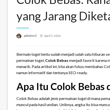
yang Jarang Diket
Posted
adminn1
April 3, 2026
on
Bermain togel tentu sudah menjadi salah satu hiburan se
permainan togel,
Colok Bebas
menjadi favorit karena
menarik. Pada artikel ini, kita akan fokus membahas Col
namun informatif dan tentunya SEO-ready.
Apa Itu Colok Bebas 
Colok Bebas adalah jenis permainan togel di mana pema
muncul pada hasil undian. Uniknya, angka itu bisa munc