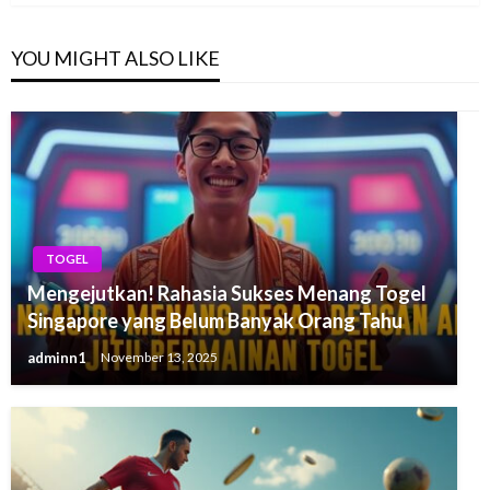
YOU MIGHT ALSO LIKE
TOGEL
Mengejutkan! Rahasia Sukses Menang Togel
Singapore yang Belum Banyak Orang Tahu
adminn1
November 13, 2025