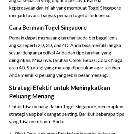
angka keluaran yang dapat dipercaya. Karena
kepercayaan dan inilah yang membuat Togel Singapore
menjadi favorit banyak pemain togel di Indonesia.
Cara Bermain Togel Singapore
Pemain dapat memasang taruhan pada berbagai jenis
angka seperti 2D, 3D, dan 4D. Anda bisa memilih angka
sesuai dengan prediksi Anda dan tipe taruhan yang
diinginkan. Misalnya, taruhan Colok Bebas, Colok Naga,
atau 4D. Strategi yang matang diperlukan agar taruhan
Anda memiliki peluang yang lebih besar menang.
Strategi Efektif untuk Meningkatkan
Peluang Menang
Untuk bisa menang dalam Togel Singapore, menerapkan
strategi yang baik sangat penting. Berikut beberapa tips
yang bisa membantu Anda:
Riset Data Keluaran: Pelajari pola angka keluaran