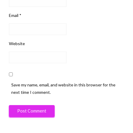
Email
*
Website
Save my name, email, and website in this browser for the
next time I comment.