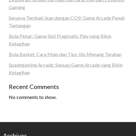
Gaming
Serunya Tembak Ikan dengan CQ9: Game Arcade Penuh
Tantangan
Bola Pintar: Game Slot Pragmatic Play yang Bikin
Ketagihan
Bola Basket: Cara Main dan Tips Jitu Menang Taruhan
Spadegaming Arcade: Sensasi Game Arcade yang Bikin
Ketagihan
Recent Comments
No comments to show.
Archives