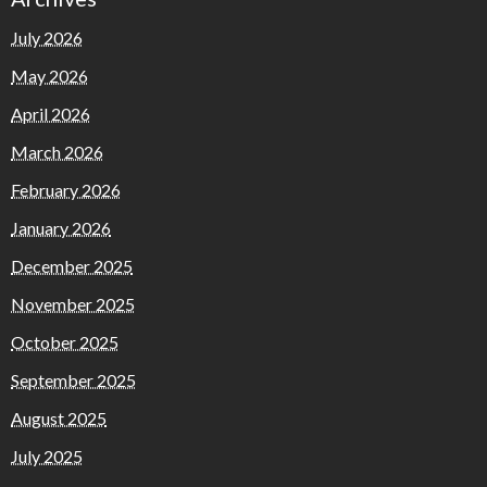
July 2026
May 2026
April 2026
March 2026
February 2026
January 2026
December 2025
November 2025
October 2025
September 2025
August 2025
July 2025