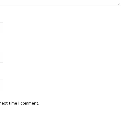
 next time I comment.