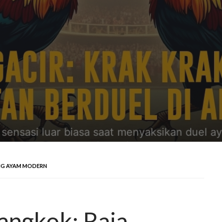
NG AYAM MODERN
ngkok: Raja