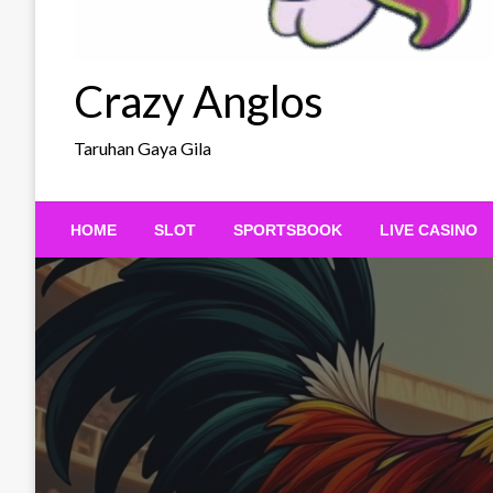
Crazy Anglos
Taruhan Gaya Gila
HOME
SLOT
SPORTSBOOK
LIVE CASINO