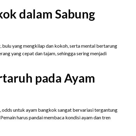
kok dalam Sabung
 bulu yang mengkilap dan kokoh, serta mental bertarung
rang yang cepat dan tajam, sehingga sering menjadi
ertaruh pada Ayam
, odds untuk ayam bangkok sangat bervariasi tergantung
. Pemain harus pandai membaca kondisi ayam dan tren