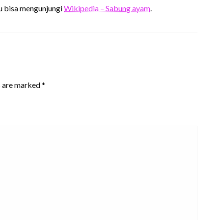
u bisa mengunjungi
Wikipedia – Sabung ayam
.
s are marked
*