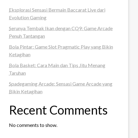
Eksplorasi Sensasi Bermain Baccarat Live dari
Evolution Gaming
Serunya Tembak Ikan dengan CQ9: Game Arcade
Penuh Tantangan
Bola Pintar: Game Slot Pragmatic Play yang Bikin
Ketagihan
Bola Basket: Cara Main dan Tips Jitu Menang
Taruhan
Spadegaming Arcade: Sensasi Game Arcade yang
Bikin Ketagihan
Recent Comments
No comments to show.