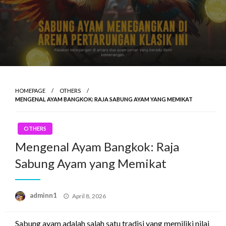
HOMEPAGE
OTHERS
MENGENAL AYAM BANGKOK: RAJA SABUNG AYAM YANG MEMIKAT
OTHERS
Mengenal Ayam Bangkok: Raja
Sabung Ayam yang Memikat
Posted
adminn1
April 8, 2026
on
Sabung ayam adalah salah satu tradisi yang memiliki nilai