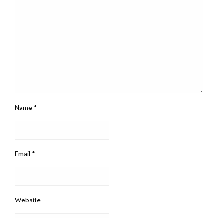
Name
*
Email
*
Website