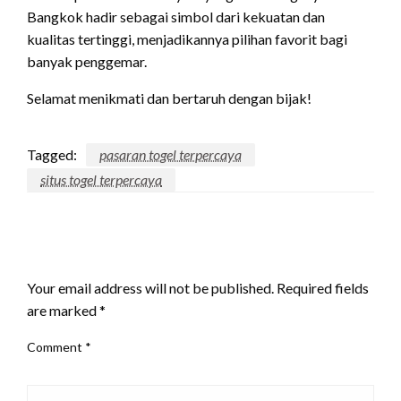
Bangkok hadir sebagai simbol dari kekuatan dan
kualitas tertinggi, menjadikannya pilihan favorit bagi
banyak penggemar.
Selamat menikmati dan bertaruh dengan bijak!
Tagged:
pasaran togel terpercaya
situs togel terpercaya
LEAVE A RESPONSE
Your email address will not be published.
Required fields
are marked
*
Comment
*