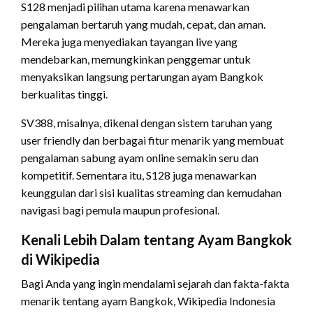
S128 menjadi pilihan utama karena menawarkan
pengalaman bertaruh yang mudah, cepat, dan aman.
Mereka juga menyediakan tayangan live yang
mendebarkan, memungkinkan penggemar untuk
menyaksikan langsung pertarungan ayam Bangkok
berkualitas tinggi.
SV388, misalnya, dikenal dengan sistem taruhan yang
user friendly dan berbagai fitur menarik yang membuat
pengalaman sabung ayam online semakin seru dan
kompetitif. Sementara itu, S128 juga menawarkan
keunggulan dari sisi kualitas streaming dan kemudahan
navigasi bagi pemula maupun profesional.
Kenali Lebih Dalam tentang Ayam Bangkok
di Wikipedia
Bagi Anda yang ingin mendalami sejarah dan fakta-fakta
menarik tentang ayam Bangkok, Wikipedia Indonesia