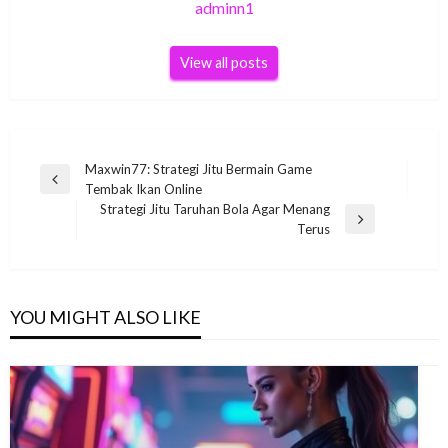
adminn1
View all posts
Post
Maxwin77: Strategi Jitu Bermain Game
Previous
Tembak Ikan Online
navigation
Post
Strategi Jitu Taruhan Bola Agar Menang
Next
Terus
Post
YOU MIGHT ALSO LIKE