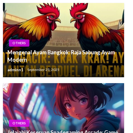
OTHERS
Mengenal Ayam Bangkok: Raja Sabung Ayam
Modern
adminn1
September 25, 2025
OTHERS
Jelajahi Keseruan Spadegaming Arcade: Game