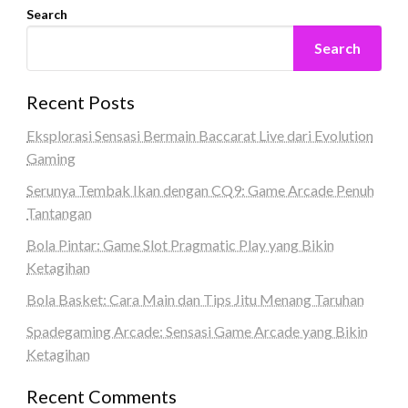
Search
Search
Recent Posts
Eksplorasi Sensasi Bermain Baccarat Live dari Evolution
Gaming
Serunya Tembak Ikan dengan CQ9: Game Arcade Penuh
Tantangan
Bola Pintar: Game Slot Pragmatic Play yang Bikin
Ketagihan
Bola Basket: Cara Main dan Tips Jitu Menang Taruhan
Spadegaming Arcade: Sensasi Game Arcade yang Bikin
Ketagihan
Recent Comments