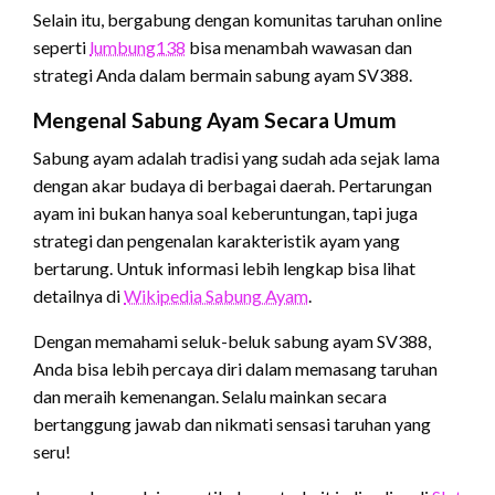
Selain itu, bergabung dengan komunitas taruhan online
seperti
lumbung138
bisa menambah wawasan dan
strategi Anda dalam bermain sabung ayam SV388.
Mengenal Sabung Ayam Secara Umum
Sabung ayam adalah tradisi yang sudah ada sejak lama
dengan akar budaya di berbagai daerah. Pertarungan
ayam ini bukan hanya soal keberuntungan, tapi juga
strategi dan pengenalan karakteristik ayam yang
bertarung. Untuk informasi lebih lengkap bisa lihat
detailnya di
Wikipedia Sabung Ayam
.
Dengan memahami seluk-beluk sabung ayam SV388,
Anda bisa lebih percaya diri dalam memasang taruhan
dan meraih kemenangan. Selalu mainkan secara
bertanggung jawab dan nikmati sensasi taruhan yang
seru!