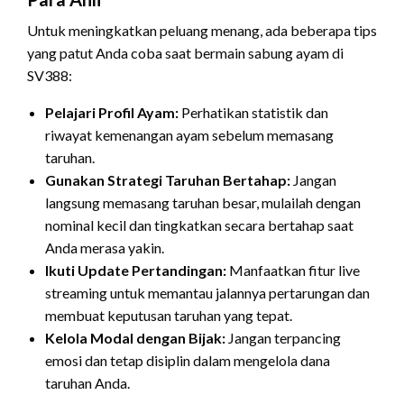
Untuk meningkatkan peluang menang, ada beberapa tips
yang patut Anda coba saat bermain sabung ayam di
SV388:
Pelajari Profil Ayam:
Perhatikan statistik dan
riwayat kemenangan ayam sebelum memasang
taruhan.
Gunakan Strategi Taruhan Bertahap:
Jangan
langsung memasang taruhan besar, mulailah dengan
nominal kecil dan tingkatkan secara bertahap saat
Anda merasa yakin.
Ikuti Update Pertandingan:
Manfaatkan fitur live
streaming untuk memantau jalannya pertarungan dan
membuat keputusan taruhan yang tepat.
Kelola Modal dengan Bijak:
Jangan terpancing
emosi dan tetap disiplin dalam mengelola dana
taruhan Anda.