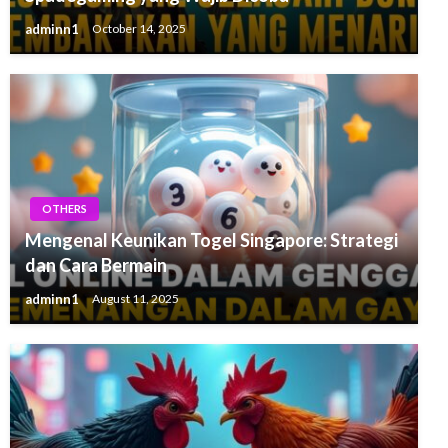
adminn1
October 14, 2025
OTHERS
Mengenal Keunikan Togel Singapore: Strategi
dan Cara Bermain
adminn1
August 11, 2025