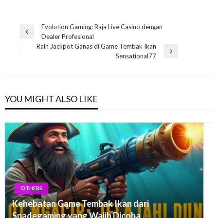
Post
Evolution Gaming: Raja Live Casino dengan
Previous
Dealer Profesional
navigation
Post
Raih Jackpot Ganas di Game Tembak Ikan
Next
Sensational77
Post
YOU MIGHT ALSO LIKE
OTHERS
Kehebatan Game Tembak Ikan dari
Spadegaming yang Wajib Dicoba