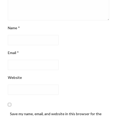
Name
*
Email
*
Website
Save my name, email, and website in this browser for the