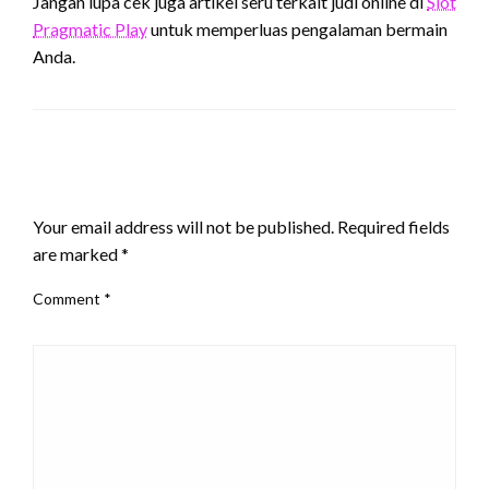
Jangan lupa cek juga artikel seru terkait judi online di
Slot
Pragmatic Play
untuk memperluas pengalaman bermain
Anda.
LEAVE A RESPONSE
Your email address will not be published.
Required fields
are marked
*
Comment
*