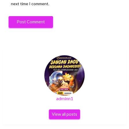
next time I comment.
adminn1
View all posts