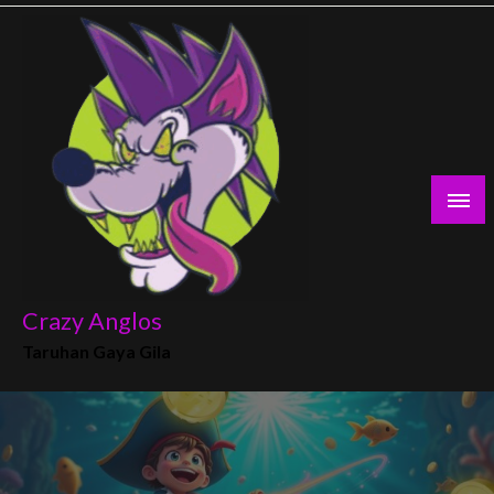
Skip
to
content
Crazy Anglos
Taruhan Gaya Gila