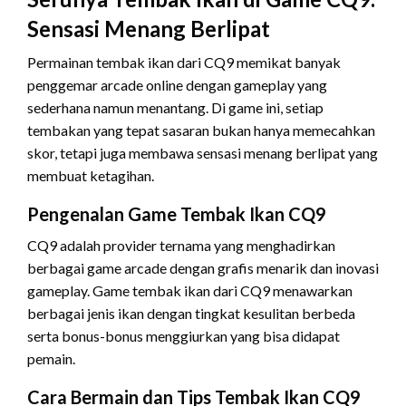
Sensasi Menang Berlipat
Permainan tembak ikan dari CQ9 memikat banyak
penggemar arcade online dengan gameplay yang
sederhana namun menantang. Di game ini, setiap
tembakan yang tepat sasaran bukan hanya memecahkan
skor, tetapi juga membawa sensasi menang berlipat yang
membuat ketagihan.
Pengenalan Game Tembak Ikan CQ9
CQ9 adalah provider ternama yang menghadirkan
berbagai game arcade dengan grafis menarik dan inovasi
gameplay. Game tembak ikan dari CQ9 menawarkan
berbagai jenis ikan dengan tingkat kesulitan berbeda
serta bonus-bonus menggiurkan yang bisa didapat
pemain.
Cara Bermain dan Tips Tembak Ikan CQ9