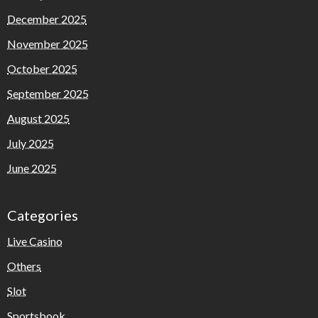
December 2025
November 2025
October 2025
September 2025
August 2025
July 2025
June 2025
Categories
Live Casino
Others
Slot
Sportsbook