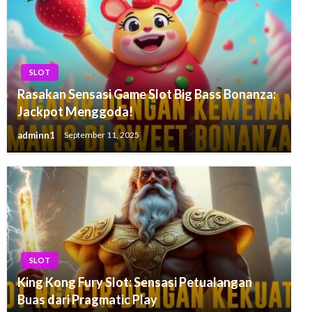
SLOT
Rasakan Sensasi Game Slot Big Bass Bonanza:
Jackpot Menggoda!
adminn1
September 11, 2025
SLOT
King Kong Fury Slot: Sensasi Petualangan
Buas dari Pragmatic Play