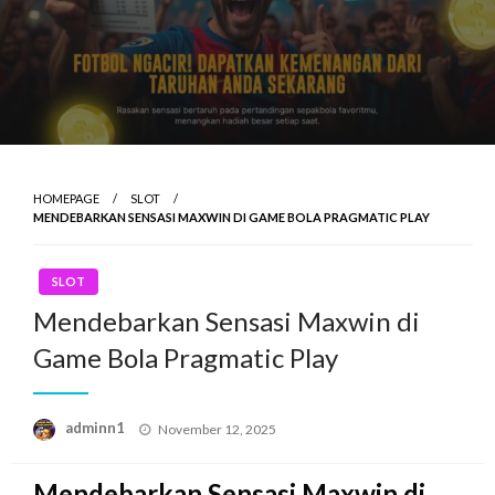
HOMEPAGE
SLOT
MENDEBARKAN SENSASI MAXWIN DI GAME BOLA PRAGMATIC PLAY
SLOT
Mendebarkan Sensasi Maxwin di
Game Bola Pragmatic Play
Posted
adminn1
November 12, 2025
on
Mendebarkan Sensasi Maxwin di