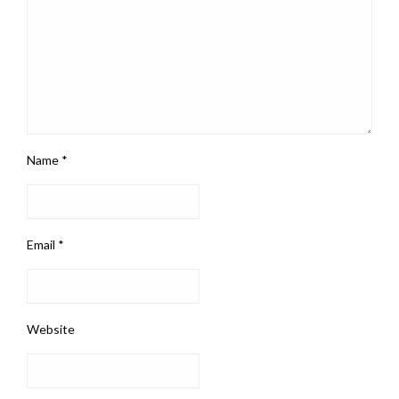
Name
*
Email
*
Website