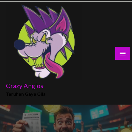
Skip
to
content
Crazy Anglos
Taruhan Gaya Gila