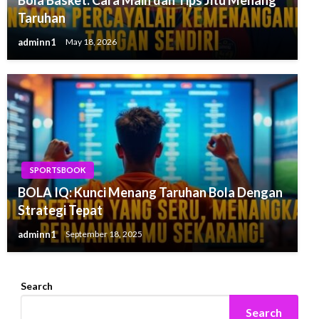
Bola Basket: Cara Main dan Tips Jitu Menang
Taruhan
adminn1
May 18, 2026
SPORTSBOOK
BOLA IQ: Kunci Menang Taruhan Bola Dengan
Strategi Tepat
adminn1
September 18, 2025
Search
Search