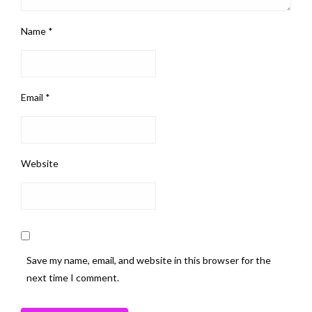
Name
*
Email
*
Website
Save my name, email, and website in this browser for the
next time I comment.