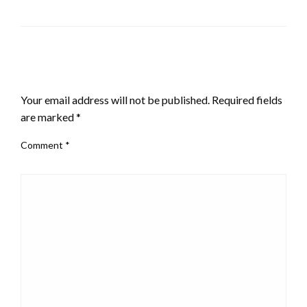
LEAVE A RESPONSE
Your email address will not be published.
Required fields
are marked
*
Comment
*