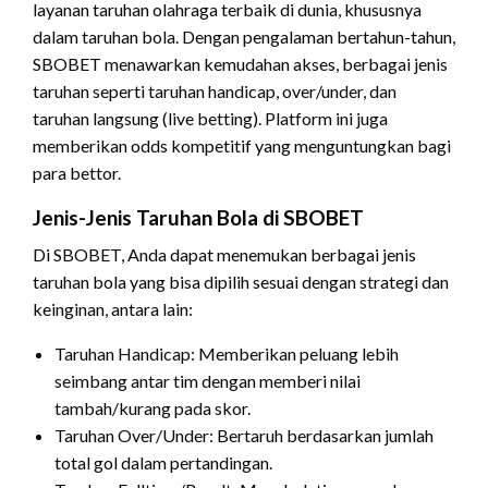
layanan taruhan olahraga terbaik di dunia, khususnya
dalam taruhan bola. Dengan pengalaman bertahun-tahun,
SBOBET menawarkan kemudahan akses, berbagai jenis
taruhan seperti taruhan handicap, over/under, dan
taruhan langsung (live betting). Platform ini juga
memberikan odds kompetitif yang menguntungkan bagi
para bettor.
Jenis-Jenis Taruhan Bola di SBOBET
Di SBOBET, Anda dapat menemukan berbagai jenis
taruhan bola yang bisa dipilih sesuai dengan strategi dan
keinginan, antara lain:
Taruhan Handicap: Memberikan peluang lebih
seimbang antar tim dengan memberi nilai
tambah/kurang pada skor.
Taruhan Over/Under: Bertaruh berdasarkan jumlah
total gol dalam pertandingan.