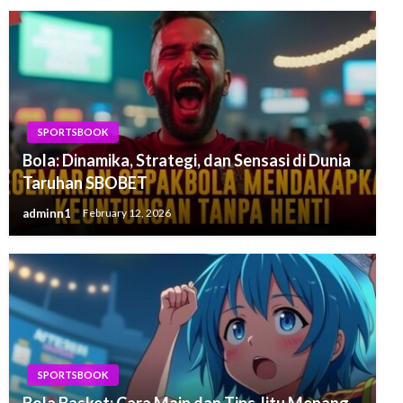
SPORTSBOOK
Bola: Dinamika, Strategi, dan Sensasi di Dunia
Taruhan SBOBET
adminn1
February 12, 2026
SPORTSBOOK