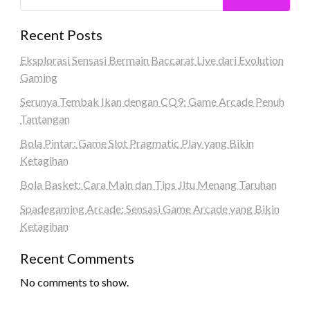
Recent Posts
Eksplorasi Sensasi Bermain Baccarat Live dari Evolution
Gaming
Serunya Tembak Ikan dengan CQ9: Game Arcade Penuh
Tantangan
Bola Pintar: Game Slot Pragmatic Play yang Bikin
Ketagihan
Bola Basket: Cara Main dan Tips Jitu Menang Taruhan
Spadegaming Arcade: Sensasi Game Arcade yang Bikin
Ketagihan
Recent Comments
No comments to show.