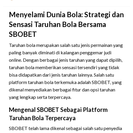
on
Menyelami Dunia Bola: Strategi dan
Sensasi Taruhan Bola Bersama
SBOBET
Taruhan bola merupakan salah satu jenis permainan yang
paling banyak diminati di kalangan penggemar judi
online. Dengan berbagai jenis taruhan yang dapat dipilih,
taruhan bola memberikan sensasi tersendiri yang tidak
bisa didapatkan dari jenis taruhan lainnya. Salah satu
platform taruhan bola terkemuka adalah SBOBET, yang
dikenal menyediakan berbagai fitur dan opsi taruhan
yang lengkap serta terpercaya.
Mengenal SBOBET Sebagai Platform
Taruhan Bola Terpercaya
SBOBET telah lama dikenal sebagai salah satu penyedia