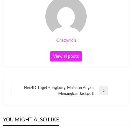
Crazyrich
View all posts
Post
Nex4D Togel Hongkong: Mainkan Angka,
Next
Menangkan Jackpot!
navigation
Post
YOU MIGHT ALSO LIKE