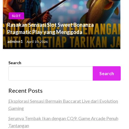
SLOT
Rasakan Sensasi Slot Sweet Bonanza
Pragmatic Play yang Menggoda
adminn1
April 10, 2026
Search
Search
Recent Posts
Eksplorasi Sensasi Bermain Baccarat Live dari Evolution
Gaming
Serunya Tembak Ikan dengan CQ9: Game Arcade Penuh
Tantangan