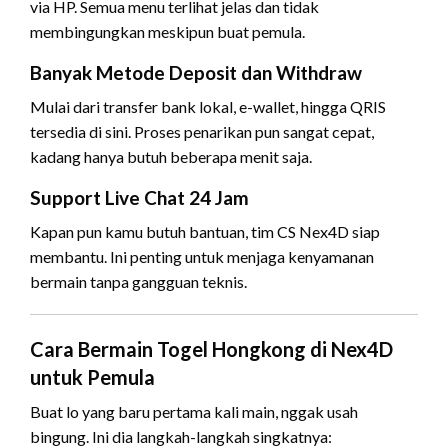
via HP. Semua menu terlihat jelas dan tidak
membingungkan meskipun buat pemula.
Banyak Metode Deposit dan Withdraw
Mulai dari transfer bank lokal, e-wallet, hingga QRIS
tersedia di sini. Proses penarikan pun sangat cepat,
kadang hanya butuh beberapa menit saja.
Support Live Chat 24 Jam
Kapan pun kamu butuh bantuan, tim CS Nex4D siap
membantu. Ini penting untuk menjaga kenyamanan
bermain tanpa gangguan teknis.
Cara Bermain Togel Hongkong di Nex4D
untuk Pemula
Buat lo yang baru pertama kali main, nggak usah
bingung. Ini dia langkah-langkah singkatnya: