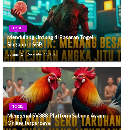
TOGEL
Mendulang Untung di Pasaran Togel
Singapore SGP
adminn1
December 11, 2025
TOGEL
Mengenal SV388: Platform Sabung Ayam
Online Terpercaya