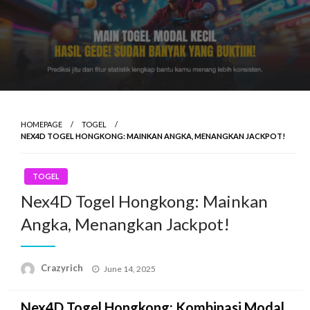
HOMEPAGE
TOGEL
NEX4D TOGEL HONGKONG: MAINKAN ANGKA, MENANGKAN JACKPOT!
TOGEL
Nex4D Togel Hongkong: Mainkan
Angka, Menangkan Jackpot!
Posted
Crazyrich
June 14, 2025
on
Nex4D Togel Hongkong: Kombinasi Modal