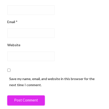
Email
*
Website
Save my name, email, and website in this browser for the
next time I comment.