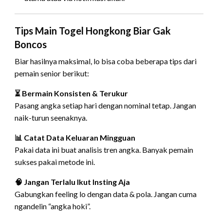
Tips Main Togel Hongkong Biar Gak
Boncos
Biar hasilnya maksimal, lo bisa coba beberapa tips dari
pemain senior berikut:
⏳ Bermain Konsisten & Terukur
Pasang angka setiap hari dengan nominal tetap. Jangan
naik-turun seenaknya.
📊 Catat Data Keluaran Mingguan
Pakai data ini buat analisis tren angka. Banyak pemain
sukses pakai metode ini.
🧠 Jangan Terlalu Ikut Insting Aja
Gabungkan feeling lo dengan data & pola. Jangan cuma
ngandelin “angka hoki”.