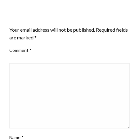
LEAVE A RESPONSE
Your email address will not be published.
Required fields
are marked
*
Comment
*
Name
*