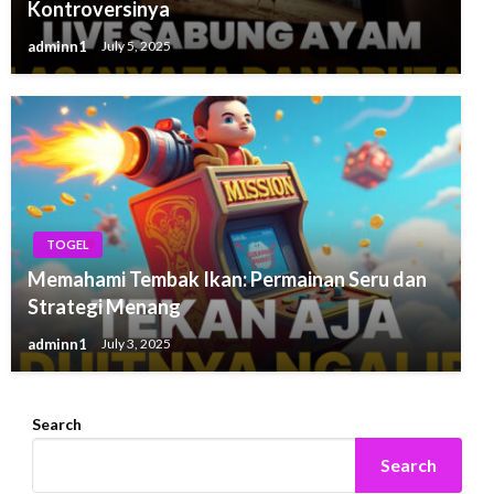
Kontroversinya
adminn1
July 5, 2025
TOGEL
Memahami Tembak Ikan: Permainan Seru dan
Strategi Menang
adminn1
July 3, 2025
Search
Search