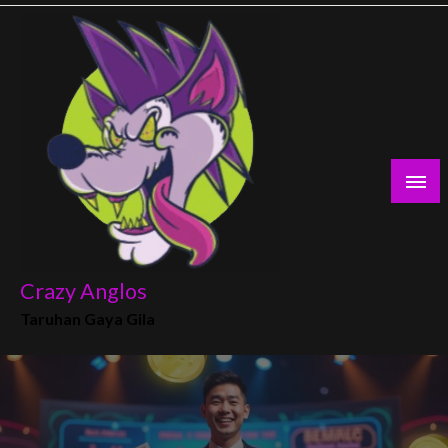
Skip
to
content
Crazy Anglos
Taruhan Gaya Gila