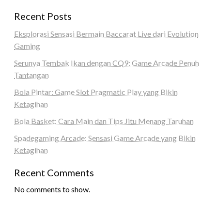
Recent Posts
Eksplorasi Sensasi Bermain Baccarat Live dari Evolution
Gaming
Serunya Tembak Ikan dengan CQ9: Game Arcade Penuh
Tantangan
Bola Pintar: Game Slot Pragmatic Play yang Bikin
Ketagihan
Bola Basket: Cara Main dan Tips Jitu Menang Taruhan
Spadegaming Arcade: Sensasi Game Arcade yang Bikin
Ketagihan
Recent Comments
No comments to show.