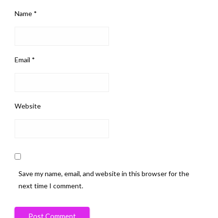
Name
*
Email
*
Website
Save my name, email, and website in this browser for the
next time I comment.