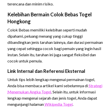
terencana dan minim risiko.
Kelebihan Bermain Colok Bebas Togel
Hongkong
Colok Bebas memiliki kelebihan seperti mudah
dipahami, peluang menang yang cukup tinggi
dibandingkan jenis taruhan lainnya, dan durasi permainan
yang cepat sehingga cocok bagi pemain yang ingin hasil
instan. Selain itu, taruhan ini juga sangat fleksibel dan
cocok untuk pemula.
Link Internal dan Referensi Eksternal
Untuk tips lebih lengkap mengenai permainan togel,
Anda bisa membaca artikel kami sebelumnya di
Strategi
Menemukan Angka Togel
. Selain itu, untuk informasi
lengkap mengenai sejarah dan jenis togel, Anda dapat
mengunjungi halaman
Wikipedia Togel
.