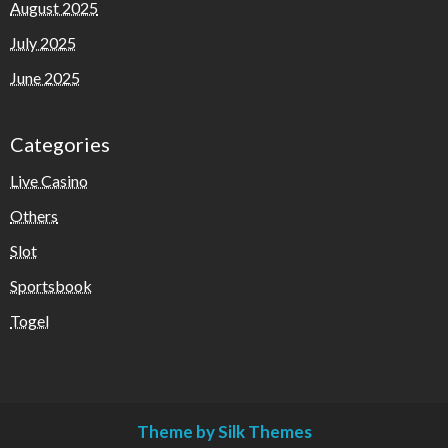
August 2025
July 2025
June 2025
Categories
Live Casino
Others
Slot
Sportsbook
Togel
Theme by Silk Themes