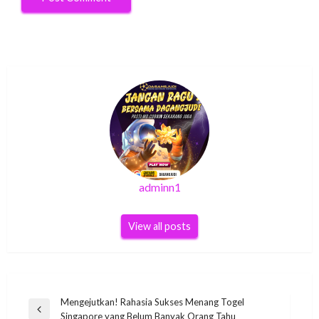
adminn1
View all posts
Post
Mengejutkan! Rahasia Sukses Menang Togel
Previous
Singapore yang Belum Banyak Orang Tahu