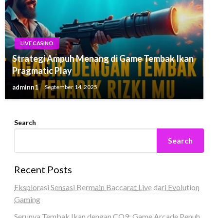
LIVE CASINO
Strategi Ampuh Menang di Game Tembak Ikan
Pragmatic Play
adminn1
September 14, 2025
Search
Search
Recent Posts
Eksplorasi Sensasi Bermain Baccarat Live dari Evolution
Gaming
Serunya Tembak Ikan dengan CQ9: Game Arcade Penuh