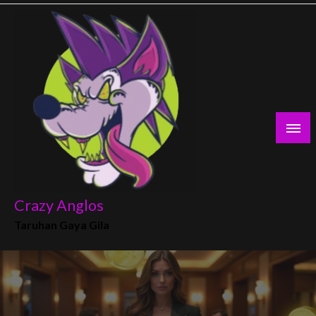
Skip
to
content
Crazy Anglos
Taruhan Gaya Gila