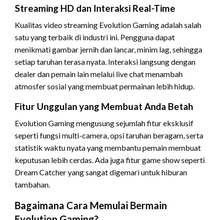
Streaming HD dan Interaksi Real-Time
Kualitas video streaming Evolution Gaming adalah salah
satu yang terbaik di industri ini. Pengguna dapat
menikmati gambar jernih dan lancar, minim lag, sehingga
setiap taruhan terasa nyata. Interaksi langsung dengan
dealer dan pemain lain melalui live chat menambah
atmosfer sosial yang membuat permainan lebih hidup.
Fitur Unggulan yang Membuat Anda Betah
Evolution Gaming mengusung sejumlah fitur eksklusif
seperti fungsi multi-camera, opsi taruhan beragam, serta
statistik waktu nyata yang membantu pemain membuat
keputusan lebih cerdas. Ada juga fitur game show seperti
Dream Catcher yang sangat digemari untuk hiburan
tambahan.
Bagaimana Cara Memulai Bermain
Evolution Gaming?