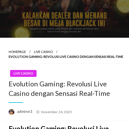
HOMEPAGE
LIVE CASINO
EVOLUTION GAMING: REVOLUSI LIVE CASINO DENGAN SENSASI REAL-TIME
LIVE CASINO
Evolution Gaming: Revolusi Live
Casino dengan Sensasi Real-Time
Posted
adminn1
November 24, 2025
on
Evolution Gaming: Revolusi Live