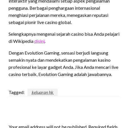
interaktif yang mendalami setiap aspek pengalaman
pengguna. Berbagai penghargaan internasional
menghiasi perjalanan mereka, menegaskan reputasi
sebagai pionir live casino global.
Selengkapnya mengenai sejarah casino bisa Anda pelajari
di Wikipedia
disini
.
Dengan Evolution Gaming, sensasi berjudi langsung
semakin nyata dan mendekatkan pengalaman kasino
profesional ke layar gadget Anda. Jika Anda mencari live
casino terbaik, Evolution Gaming adalah jawabannya.
Tagged:
keluaran hk
LEAVE A RESPONSE
Your email address will not be published.
Required fields