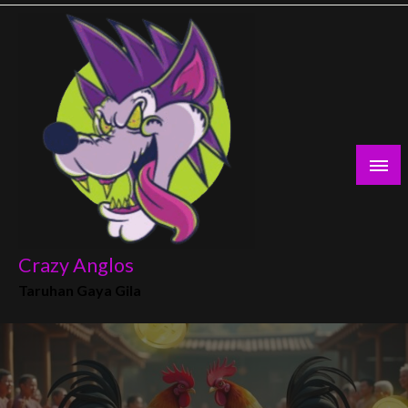
Skip
to
content
Crazy Anglos
Taruhan Gaya Gila