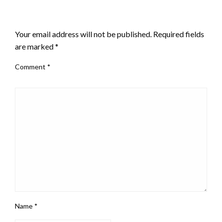
LEAVE A RESPONSE
Your email address will not be published.
Required fields
are marked
*
Comment
*
Name
*