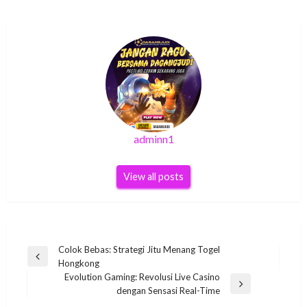
adminn1
View all posts
Post
Colok Bebas: Strategi Jitu Menang Togel
Previous
Hongkong
navigation
Post
Evolution Gaming: Revolusi Live Casino
Next
dengan Sensasi Real-Time
Post