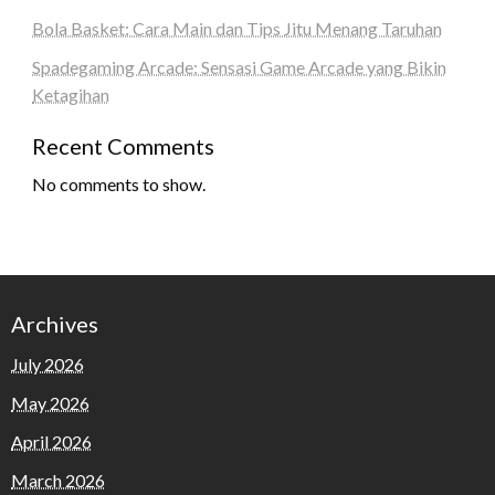
Bola Basket: Cara Main dan Tips Jitu Menang Taruhan
Spadegaming Arcade: Sensasi Game Arcade yang Bikin
Ketagihan
Recent Comments
No comments to show.
Archives
July 2026
May 2026
April 2026
March 2026