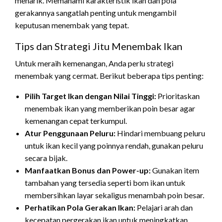
menarik. Memahami karakteristik ikan dan pola
gerakannya sangatlah penting untuk mengambil
keputusan menembak yang tepat.
Tips dan Strategi Jitu Menembak Ikan
Untuk meraih kemenangan, Anda perlu strategi
menembak yang cermat. Berikut beberapa tips penting:
Pilih Target Ikan dengan Nilai Tinggi:
Prioritaskan
menembak ikan yang memberikan poin besar agar
kemenangan cepat terkumpul.
Atur Penggunaan Peluru:
Hindari membuang peluru
untuk ikan kecil yang poinnya rendah, gunakan peluru
secara bijak.
Manfaatkan Bonus dan Power-up:
Gunakan item
tambahan yang tersedia seperti bom ikan untuk
membersihkan layar sekaligus menambah poin besar.
Perhatikan Pola Gerakan Ikan:
Pelajari arah dan
kecepatan pergerakan ikan untuk meningkatkan