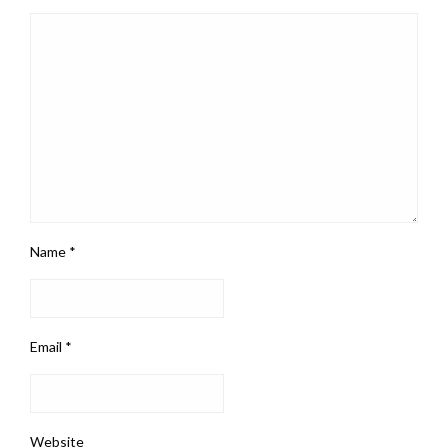
Name
*
Email
*
Website