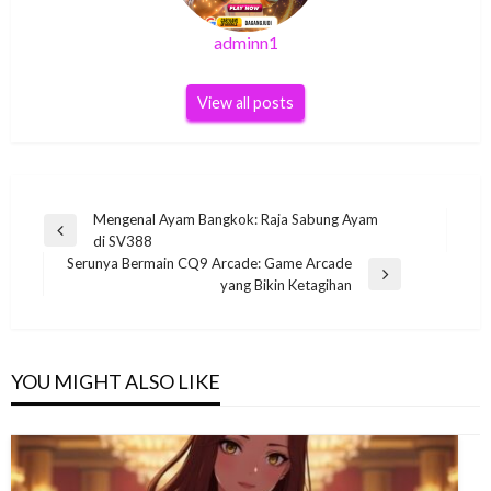
adminn1
View all posts
Post
Mengenal Ayam Bangkok: Raja Sabung Ayam
Previous
di SV388
navigation
Post
Serunya Bermain CQ9 Arcade: Game Arcade
Next
yang Bikin Ketagihan
Post
YOU MIGHT ALSO LIKE