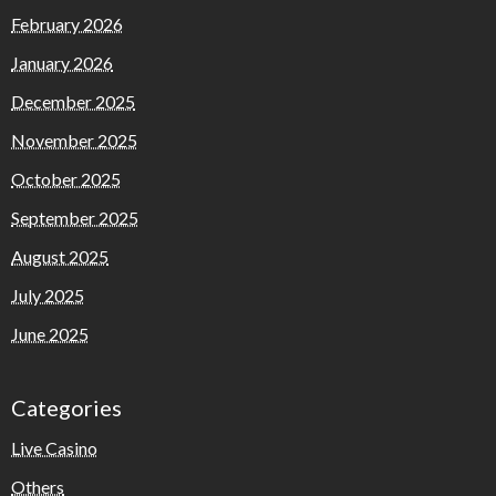
February 2026
January 2026
December 2025
November 2025
October 2025
September 2025
August 2025
July 2025
June 2025
Categories
Live Casino
Others