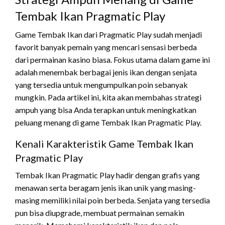
Tembak Ikan Pragmatic Play
Game Tembak Ikan dari Pragmatic Play sudah menjadi
favorit banyak pemain yang mencari sensasi berbeda
dari permainan kasino biasa. Fokus utama dalam game ini
adalah menembak berbagai jenis ikan dengan senjata
yang tersedia untuk mengumpulkan poin sebanyak
mungkin. Pada artikel ini, kita akan membahas strategi
ampuh yang bisa Anda terapkan untuk meningkatkan
peluang menang di game Tembak Ikan Pragmatic Play.
Kenali Karakteristik Game Tembak Ikan
Pragmatic Play
Tembak Ikan Pragmatic Play hadir dengan grafis yang
menawan serta beragam jenis ikan unik yang masing-
masing memiliki nilai poin berbeda. Senjata yang tersedia
pun bisa diupgrade, membuat permainan semakin