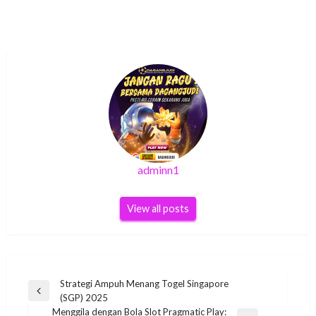
adminn1
View all posts
Post
Strategi Ampuh Menang Togel Singapore
Previous
(SGP) 2025
navigation
Post
Menggila dengan Bola Slot Pragmatic Play: