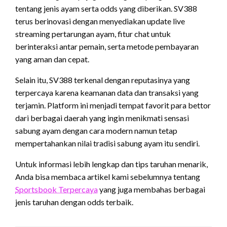
tentang jenis ayam serta odds yang diberikan. SV388
terus berinovasi dengan menyediakan update live
streaming pertarungan ayam, fitur chat untuk
berinteraksi antar pemain, serta metode pembayaran
yang aman dan cepat.
Selain itu, SV388 terkenal dengan reputasinya yang
terpercaya karena keamanan data dan transaksi yang
terjamin. Platform ini menjadi tempat favorit para bettor
dari berbagai daerah yang ingin menikmati sensasi
sabung ayam dengan cara modern namun tetap
mempertahankan nilai tradisi sabung ayam itu sendiri.
Untuk informasi lebih lengkap dan tips taruhan menarik,
Anda bisa membaca artikel kami sebelumnya tentang
Sportsbook Terpercaya
yang juga membahas berbagai
jenis taruhan dengan odds terbaik.