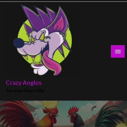
Skip
to
content
Crazy Anglos
Taruhan Gaya Gila