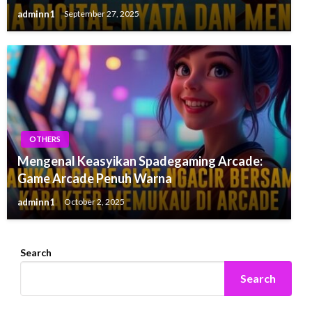
adminn1
September 27, 2025
OTHERS
Mengenal Keasyikan Spadegaming Arcade:
Game Arcade Penuh Warna
adminn1
October 2, 2025
Search
Search