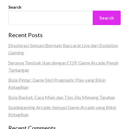
Search
Search
Recent Posts
Eksplorasi Sensasi Bermain Baccarat Live dari Evolution
Gaming
Serunya Tembak Ikan dengan CQ9: Game Arcade Penuh
Tantangan
Bola Pintar: Game Slot Pragmatic Play yang Bikin
Ketagihan
Bola Basket: Cara Main dan Tips Jitu Menang Taruhan
Spadegaming Arcade: Sensasi Game Arcade yang Bikin
Ketagihan
Recent Comments