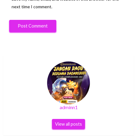
next time I comment.
adminn1
View all posts