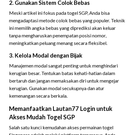
2. Gunakan Sistem Colok Bebas
Meski artikel ini fokus pada togel SGP, Anda bisa
mengadaptasi metode colok bebas yang populer. Teknik
ini memilih angka bebas yang diprediksi akan keluar
tanpa mengharuskan penempatan posisi nomor,
meningkatkan peluang menang secara fleksibel.
3. Kelola Modal dengan Bijak
Manajemen modal sangat penting untuk menghindari
kerugian besar. Tentukan batas kehati-hatian dalam
bertaruh dan jangan memaksakan diri untuk mengejar
kerugian. Gunakan modal secukupnya dan atur
kemenangan secara berkala.
Memanfaatkan Lautan77 Login untuk
Akses Mudah Togel SGP
Salah satu kunci kemudahan akses permainan togel
Singapore adalah melalui platform terpercaya. Anda