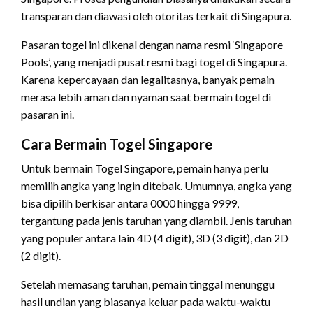
transparan dan diawasi oleh otoritas terkait di Singapura.
Pasaran togel ini dikenal dengan nama resmi ‘Singapore
Pools’, yang menjadi pusat resmi bagi togel di Singapura.
Karena kepercayaan dan legalitasnya, banyak pemain
merasa lebih aman dan nyaman saat bermain togel di
pasaran ini.
Cara Bermain Togel Singapore
Untuk bermain Togel Singapore, pemain hanya perlu
memilih angka yang ingin ditebak. Umumnya, angka yang
bisa dipilih berkisar antara 0000 hingga 9999,
tergantung pada jenis taruhan yang diambil. Jenis taruhan
yang populer antara lain 4D (4 digit), 3D (3 digit), dan 2D
(2 digit).
Setelah memasang taruhan, pemain tinggal menunggu
hasil undian yang biasanya keluar pada waktu-waktu