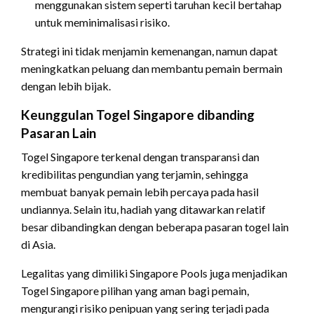
menggunakan sistem seperti taruhan kecil bertahap
untuk meminimalisasi risiko.
Strategi ini tidak menjamin kemenangan, namun dapat
meningkatkan peluang dan membantu pemain bermain
dengan lebih bijak.
Keunggulan Togel Singapore dibanding
Pasaran Lain
Togel Singapore terkenal dengan transparansi dan
kredibilitas pengundian yang terjamin, sehingga
membuat banyak pemain lebih percaya pada hasil
undiannya. Selain itu, hadiah yang ditawarkan relatif
besar dibandingkan dengan beberapa pasaran togel lain
di Asia.
Legalitas yang dimiliki Singapore Pools juga menjadikan
Togel Singapore pilihan yang aman bagi pemain,
mengurangi risiko penipuan yang sering terjadi pada