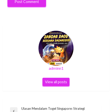
adminn1
View all posts
Post
Ulasan Mendalam Togel Singapore: Strategi