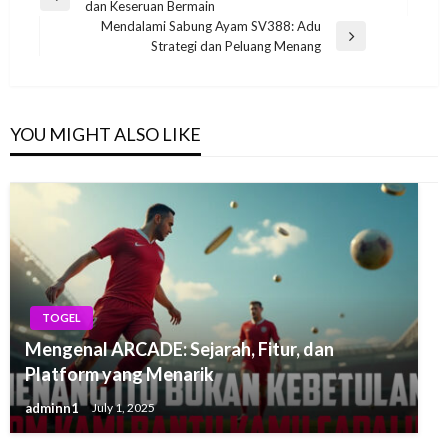
Previous
dan Keseruan Bermain
navigation
Post
Mendalami Sabung Ayam SV388: Adu
Next
Strategi dan Peluang Menang
Post
YOU MIGHT ALSO LIKE
TOGEL
Mengenal ARCADE: Sejarah, Fitur, dan
Platform yang Menarik
adminn1
July 1, 2025