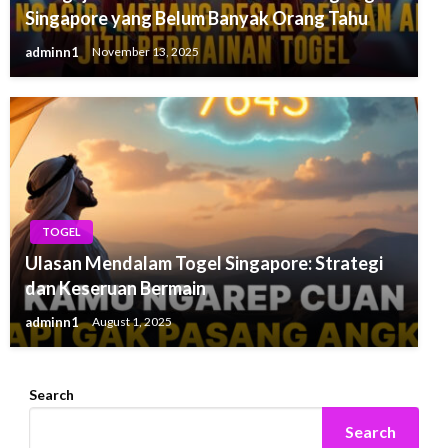
Singapore yang Belum Banyak Orang Tahu
adminn1
November 13, 2025
TOGEL
Ulasan Mendalam Togel Singapore: Strategi
dan Keseruan Bermain
adminn1
August 1, 2025
Search
Search